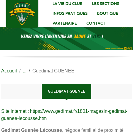
Panneau de gestion des cookies
LA VIE DU CLUB
LES SECTIONS
INFOS PRATIQUES
BOUTIQUE
PARTENAIRE
CONTACT
Accueil
Guedimat GUENEE
GUEDIMAT GUENEE
Site internet : https://www.gedimat.fr/1801-magasin-gedimat-
guenee-lecousse.htm
Gedimat Guenée Lécousse
, négoce familial de proximité